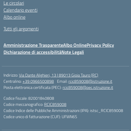
Le circolari
Calendario eventi
Albo online
Tutti gli argomenti
Amministrazione Trasparente
Albo Online
Privacy Policy
Dichiarazione di accessibilità
Note Legali
Indirizzo:
Via Dante Alighieri, 13 | 89013 Gioia Tauro (RC)
Centralino:
+39 0966500898
Email:
rcic859008@istruzione.it
Posta elettronica certificata (PEC):
rcic859008@pec.istruzione.it
Codice fiscale: 82001840808
Codice meccanografico:
RCIC859008
Codice Indice delle Pubbliche Amministrazioni (IPA): istsc_RCIC859008
Codice unico di fatturazione (CUF): UFWN6S