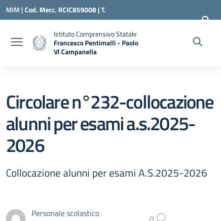
Vai ai contenuti
Vai al menu di navigazione
Vai al footer
MIM |
Cod. Mecc. RCIC859008 | T.
0966500898 |
RCIC859008@ISTRUZIONE.IT
Istituto Comprensivo Statale
Francesco Pentimalli - Paolo
VI Campanella
— Visita la pagina iniziale della scuola
Circolare n°232-collocazione
alunni per esami a.s.2025-
2026
Collocazione alunni per esami A.S.2025-2026
Personale scolastico
0