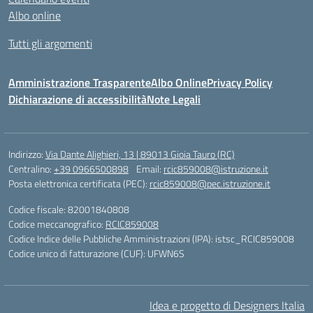
Albo online
Tutti gli argomenti
Amministrazione Trasparente
Albo Online
Privacy Policy
Dichiarazione di accessibilità
Note Legali
Indirizzo:
Via Dante Alighieri, 13 | 89013 Gioia Tauro (RC)
Centralino:
+39 0966500898
Email:
rcic859008@istruzione.it
Posta elettronica certificata (PEC):
rcic859008@pec.istruzione.it
Codice fiscale: 82001840808
Codice meccanografico:
RCIC859008
Codice Indice delle Pubbliche Amministrazioni (IPA): istsc_RCIC859008
Codice unico di fatturazione (CUF): UFWN6S
Idea e progetto di Designers Italia