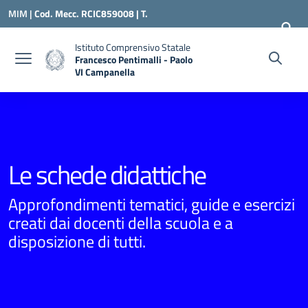
Vai ai contenuti
Vai al menu di navigazione
Vai al footer
MIM |
Cod. Mecc. RCIC859008 | T.
0966500898 |
RCIC859008@ISTRUZIONE.IT
Istituto Comprensivo Statale
Francesco Pentimalli - Paolo
VI Campanella
— Visita la pagina iniziale della scuola
Le schede didattiche
Approfondimenti tematici, guide e esercizi
creati dai docenti della scuola e a
disposizione di tutti.