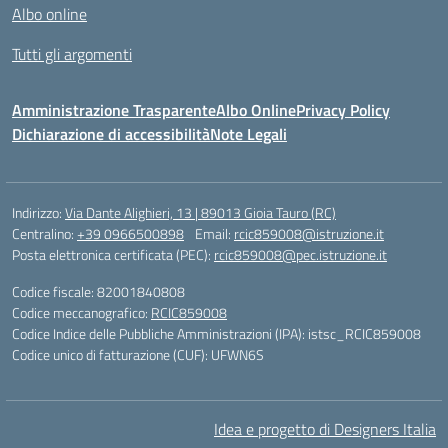
Albo online
Tutti gli argomenti
Amministrazione Trasparente
Albo Online
Privacy Policy
Dichiarazione di accessibilità
Note Legali
Indirizzo:
Via Dante Alighieri, 13 | 89013 Gioia Tauro (RC)
Centralino:
+39 0966500898
Email:
rcic859008@istruzione.it
Posta elettronica certificata (PEC):
rcic859008@pec.istruzione.it
Codice fiscale: 82001840808
Codice meccanografico:
RCIC859008
Codice Indice delle Pubbliche Amministrazioni (IPA): istsc_RCIC859008
Codice unico di fatturazione (CUF): UFWN6S
Idea e progetto di Designers Italia