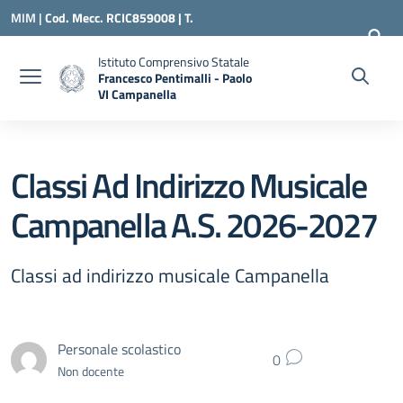
Vai ai contenuti
Vai al menu di navigazione
Vai al footer
MIM |
Cod. Mecc. RCIC859008 | T.
0966500898 |
RCIC859008@ISTRUZIONE.IT
Istituto Comprensivo Statale
Francesco Pentimalli - Paolo
VI Campanella
— Visita la pagina iniziale della scuola
Classi Ad Indirizzo Musicale
Campanella A.S. 2026-2027
Classi ad indirizzo musicale Campanella
Personale scolastico
0
Non docente