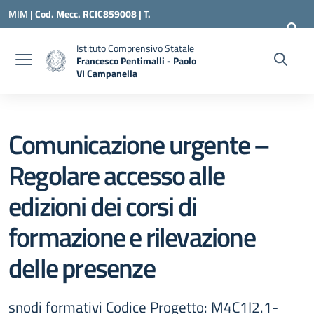
Vai ai contenuti
Vai al menu di navigazione
Vai al footer
MIM |
Cod. Mecc. RCIC859008 | T.
0966500898 |
RCIC859008@ISTRUZIONE.IT
Istituto Comprensivo Statale
Francesco Pentimalli - Paolo
VI Campanella
— Visita la pagina iniziale della scuola
Comunicazione urgente –
Regolare accesso alle
edizioni dei corsi di
formazione e rilevazione
delle presenze
snodi formativi Codice Progetto: M4C1I2.1-