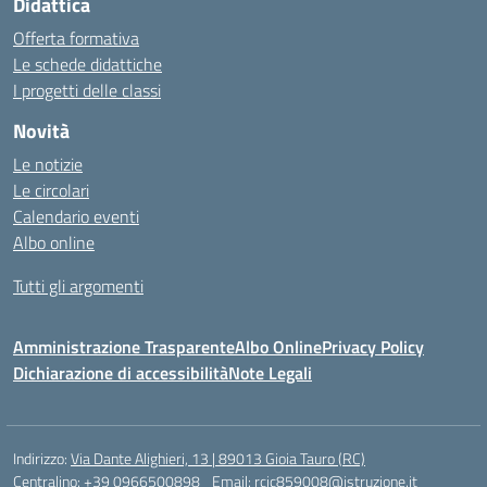
Didattica
Offerta formativa
Le schede didattiche
I progetti delle classi
Novità
Le notizie
Le circolari
Calendario eventi
Albo online
Tutti gli argomenti
Amministrazione Trasparente
Albo Online
Privacy Policy
Dichiarazione di accessibilità
Note Legali
Indirizzo:
Via Dante Alighieri, 13 | 89013 Gioia Tauro (RC)
Centralino:
+39 0966500898
Email:
rcic859008@istruzione.it