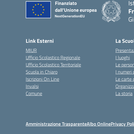
Is
F
Gi
— 
Link Esterni
La Scuo
MIUR
Presenta
Ufficio Scolastico Regionale
I luoghi
Ufficio Scolastico Territoriale
Le perso
Scuola in Chiaro
I numeri 
Iscrizioni On Line
Le carte 
Invalsi
Organizz
Comune
La storia
Amministrazione Trasparente
Albo Online
Privacy Pol