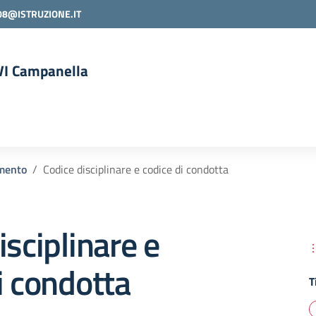
08@ISTRUZIONE.IT
 VI Campanella
la scuola
mento
Codice disciplinare e codice di condotta
isciplinare e
i condotta
T