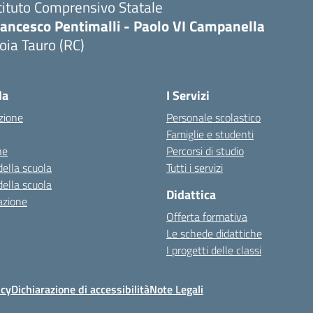
tituto Comprensivo Statale
rancesco Pentimalli - Paolo VI Campanella
oia Tauro (RC)
Visita la pagina iniziale della scuola
la
I Servizi
zione
Personale scolastico
Famiglie e studenti
ne
Percorsi di studio
della scuola
Tutti i servizi
della scuola
Didattica
azione
Offerta formativa
Le schede didattiche
I progetti delle classi
icy
Dichiarazione di accessibilità
Note Legali