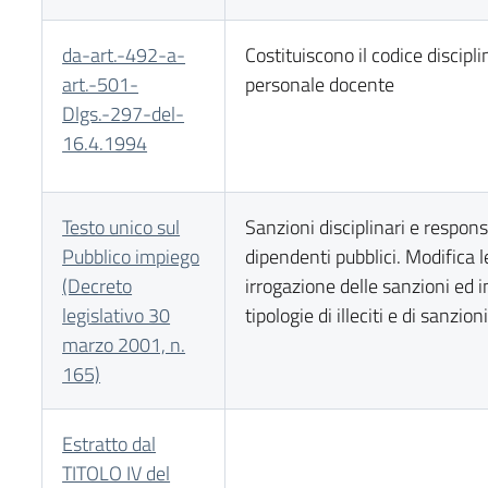
da-art.-492-a-
Costituiscono il codice discipli
art.-501-
personale docente
Dlgs.-297-del-
16.4.1994
Testo unico sul
Sanzioni disciplinari e respons
Pubblico impiego
dipendenti pubblici. Modifica l
(Decreto
irrogazione delle sanzioni ed 
legislativo 30
tipologie di illeciti e di sanzion
marzo 2001, n.
165)
Estratto dal
TITOLO IV del