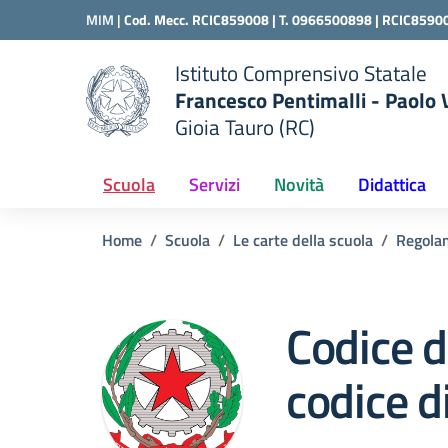
Vai ai contenuti
Vai al menu di navigazione
Vai al footer
MIM |
Cod. Mecc. RCIC859008 | T. 0966500898 |
RCIC8590
Istituto Comprensivo Statale
Francesco Pentimalli - Paolo
Gioia Tauro (RC)
della scuola
— Visita la pagina iniziale del
Scuola
Servizi
Novità
Didattica
Home
Scuola
Le carte della scuola
Regola
Codice d
codice d