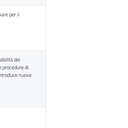
nare per il
abilità dei
e procedure di
introduce nuove
i