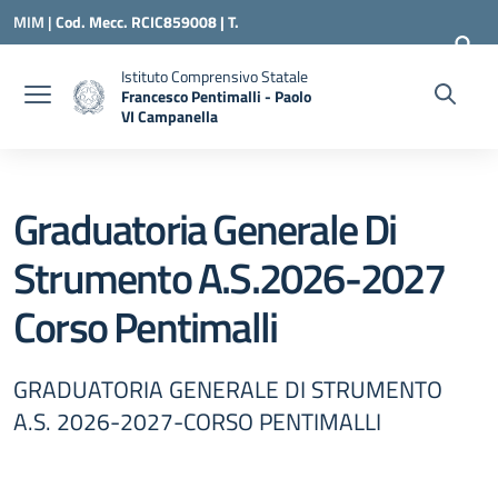
Vai ai contenuti
Vai al menu di navigazione
Vai al footer
MIM |
Cod. Mecc. RCIC859008 | T.
0966500898 |
RCIC859008@ISTRUZIONE.IT
Istituto Comprensivo Statale
Francesco Pentimalli - Paolo
VI Campanella
— Visita la pagina iniziale della scuola
Graduatoria Generale Di
Strumento A.S.2026-2027
Corso Pentimalli
GRADUATORIA GENERALE DI STRUMENTO
A.S. 2026-2027-CORSO PENTIMALLI