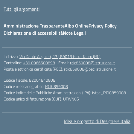
Tutti gli argomenti
Amministrazione Trasparente
Albo Online
Privacy Policy
Dichiarazione di accessibilità
Note Legali
Indirizzo:
Via Dante Alighieri, 13 | 89013 Gioia Tauro (RC)
Centralino:
+39 0966500898
Email:
rcic859008@istruzione.it
Posta elettronica certificata (PEC):
rcic859008@pec.istruzione.it
Codice fiscale: 82001840808
Codice meccanografico:
RCIC859008
Codice Indice delle Pubbliche Amministrazioni (IPA): istsc_RCIC859008
Codice unico di fatturazione (CUF): UFWN6S
Idea e progetto di Designers Italia