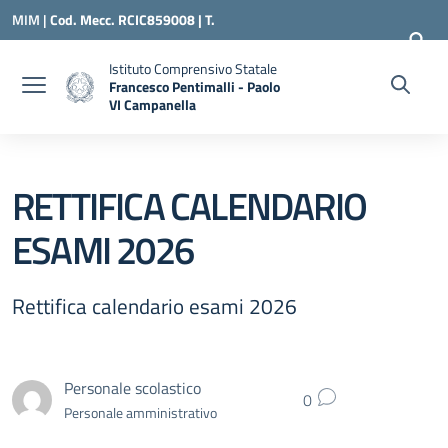
Vai ai contenuti
Vai al menu di navigazione
Vai al footer
MIM |
Cod. Mecc. RCIC859008 | T.
0966500898 |
RCIC859008@ISTRUZIONE.IT
Istituto Comprensivo Statale
Francesco Pentimalli - Paolo
VI Campanella
— Visita la pagina iniziale della scuola
RETTIFICA CALENDARIO
ESAMI 2026
Rettifica calendario esami 2026
Personale scolastico
0
Personale amministrativo