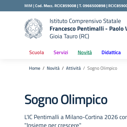
Vai ai contenuti
Vai al menu di navigazione
Vai al footer
MIM |
Cod. Mecc. RCIC859008 | T. 0966500898 |
RCIC8590
Istituto Comprensivo Statale
Francesco Pentimalli - Paolo
Gioia Tauro (RC)
della scuola
— Visita la pagina iniziale del
Scuola
Servizi
Novità
Didattica
Home
Novità
Attività
Sogno Olimpico
Sogno Olimpico
L'IC Pentimalli a Milano-Cortina 2026 con
"Insieme per crescere"