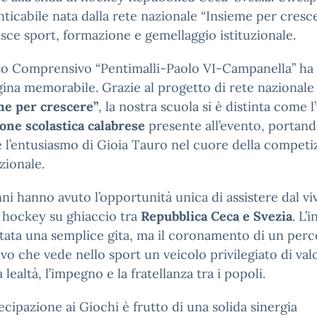
ticabile nata dalla rete nazionale “Insieme per cresce
sce sport, formazione e gemellaggio istituzionale.
uto Comprensivo “Pentimalli-Paolo VI-Campanella” ha 
ina memorabile. Grazie al progetto di rete nazionale
me per crescere”
, la nostra scuola si è distinta come l’
ione scolastica calabrese
presente all’evento, portand
e l’entusiasmo di Gioia Tauro nel cuore della competi
zionale.
nni hanno avuto l’opportunità unica di assistere dal viv
i hockey su ghiaccio tra
Repubblica Ceca e Svezia
. L’i
tata una semplice gita, ma il coronamento di un per
vo che vede nello sport un veicolo privilegiato di val
 lealtà, l’impegno e la fratellanza tra i popoli.
ecipazione ai Giochi è frutto di una solida sinergia