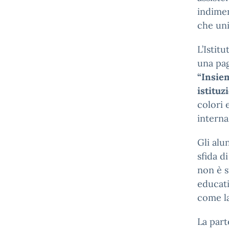
indimen
che uni
L’Istit
una pag
“Insie
istituz
colori 
interna
Gli alu
sfida d
non è s
educati
come la
La part