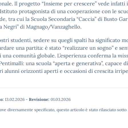
ionale. Il progetto “Insieme per crescere” vede infatti i
Istituto protagonista di una cooperazione con le scu
e, tra cui la Scuola Secondaria “Caccia” di Busto Gar
da Negri” di Magnago/Vanzaghello.
ostri studenti, sedere su quegli spalti ha significato m
rdare una partita: è stato “realizzare un sogno” e sent
i una comunità globale. L’esperienza conferma la
mis
 Pentimalli: una scuola “aperta e generativa”, capace di
ri alunni orizzonti aperti e occasioni di crescita irripet
o:
13.02.2026
-
Revisione:
01.03.2026
ove diversamente specificato, questo articolo è stato rilasciato sott