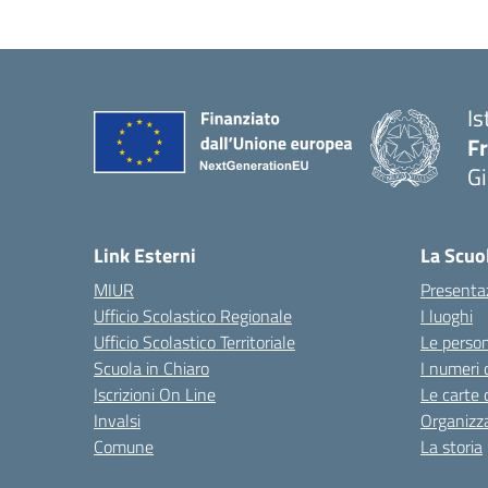
Is
F
Gi
— 
Link Esterni
La Scuo
MIUR
Presenta
Ufficio Scolastico Regionale
I luoghi
Ufficio Scolastico Territoriale
Le perso
Scuola in Chiaro
I numeri 
Iscrizioni On Line
Le carte 
Invalsi
Organizz
Comune
La storia