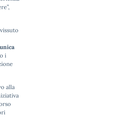
re”,
vissuto
unica
o i
zione
o alla
niziativa
corso
ori