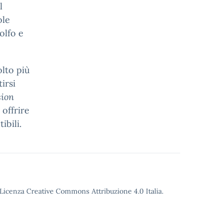
l
ole
olfo e
olto più
irsi
sion
 offrire
ibili.
o Licenza Creative Commons Attribuzione 4.0 Italia.