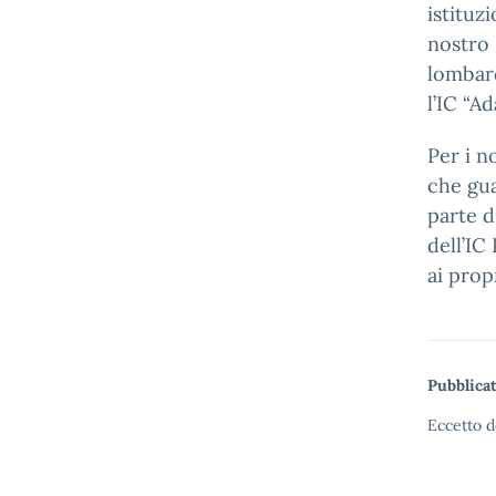
istituz
nostro 
lombard
l’IC “A
Per i n
che gua
parte d
dell’IC
ai prop
Pubblicat
Eccetto d