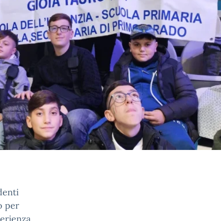
denti
o per
perienza