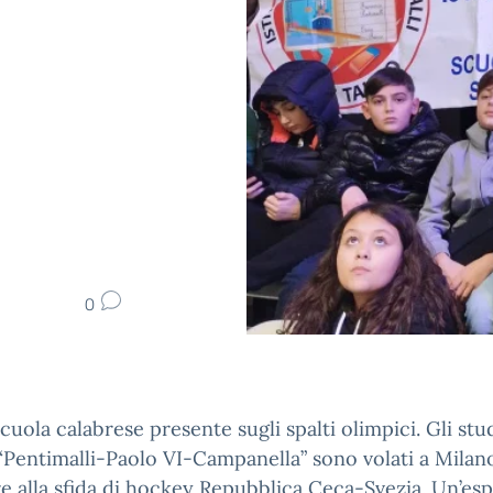
0
cuola calabrese presente sugli spalti olimpici. Gli stu
 “Pentimalli-Paolo VI-Campanella” sono volati a Milan
re alla sfida di hockey Repubblica Ceca-Svezia. Un’es