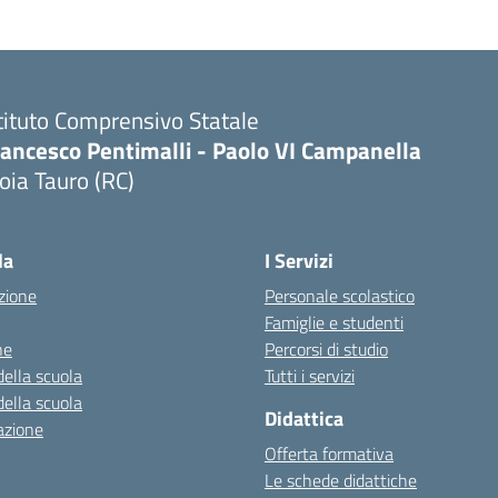
tituto Comprensivo Statale
rancesco Pentimalli - Paolo VI Campanella
oia Tauro (RC)
Visita la pagina iniziale della scuola
la
I Servizi
zione
Personale scolastico
Famiglie e studenti
ne
Percorsi di studio
della scuola
Tutti i servizi
della scuola
Didattica
azione
Offerta formativa
Le schede didattiche