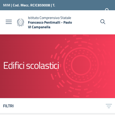
Vai ai contenuti
Vai al menu di navigazione
Vai al footer
MIM |
Cod. Mecc. RCIC859008 | T.
0966500898 |
RCIC859008@ISTRUZIONE.IT
Istituto Comprensivo Statale
Francesco Pentimalli - Paolo
VI Campanella
— Visita la pagina iniziale della scuola
Edifici scolastici
FILTRI