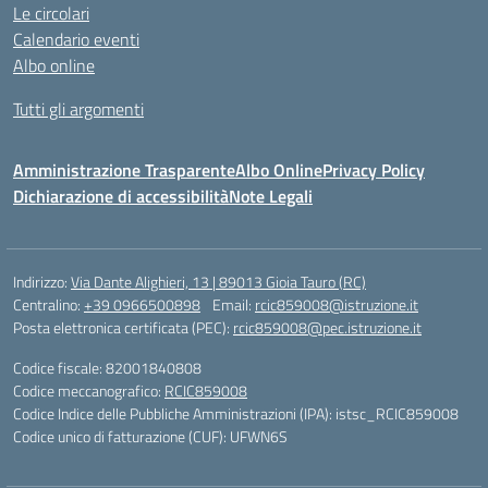
Le circolari
Calendario eventi
Albo online
Tutti gli argomenti
Amministrazione Trasparente
Albo Online
Privacy Policy
Dichiarazione di accessibilità
Note Legali
Indirizzo:
Via Dante Alighieri, 13 | 89013 Gioia Tauro (RC)
Centralino:
+39 0966500898
Email:
rcic859008@istruzione.it
Posta elettronica certificata (PEC):
rcic859008@pec.istruzione.it
Codice fiscale: 82001840808
Codice meccanografico:
RCIC859008
Codice Indice delle Pubbliche Amministrazioni (IPA): istsc_RCIC859008
Codice unico di fatturazione (CUF): UFWN6S