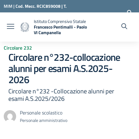
Vai ai contenuti
Vai al menu di navigazione
Vai al footer
MIM |
Cod. Mecc. RCIC859008 | T.
0966500898 |
RCIC859008@ISTRUZIONE.IT
Istituto Comprensivo Statale
Francesco Pentimalli - Paolo
VI Campanella
— Visita la pagina iniziale della scuola
Circolare 232
Circolare n°232-collocazione
alunni per esami A.S.2025-
2026
Circolare n°232 -Collocazione alunni per
esami A.S.2025/2026
Personale scolastico
Personale amministrativo