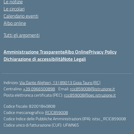
Le notizie
Le circolari
Calendario eventi
Albo online
Tutti gli argomenti
Amministrazione Trasparente
Albo Online
Privacy Policy
Dichiarazione di accessibilità
Note Legali
Indirizzo:
Via Dante Alighieri, 13 | 89013 Gioia Tauro (RC)
Centralino:
+39 0966500898
Email:
rcic859008@istruzione.it
Posta elettronica certificata (PEC):
rcic859008@pec.istruzione.it
Codice fiscale: 82001840808
Codice meccanografico:
RCIC859008
Codice Indice delle Pubbliche Amministrazioni (IPA): istsc_RCIC859008
Codice unico di fatturazione (CUF): UFWN6S