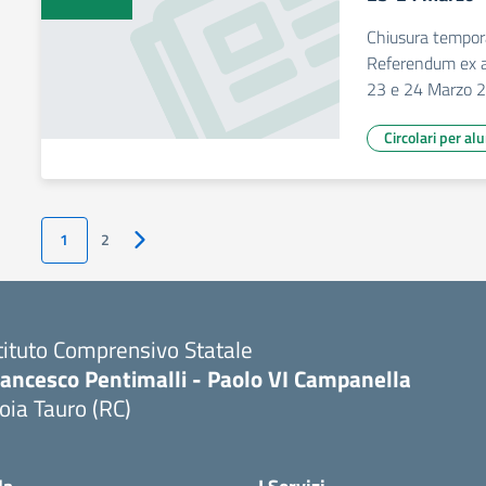
Chiusura tempora
Referendum ex ar
23 e 24 Marzo 
Circolari per al
1
2
Pagina successiva
tituto Comprensivo Statale
rancesco Pentimalli - Paolo VI Campanella
oia Tauro (RC)
Visita la pagina iniziale della scuola