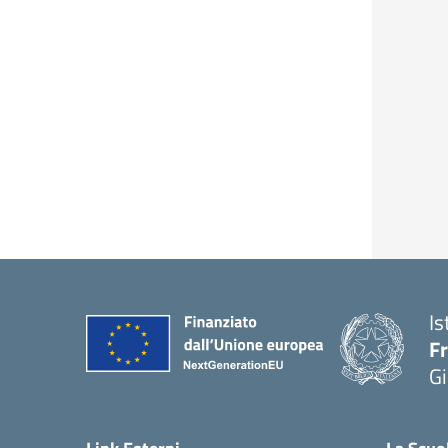
Is
F
Gi
— 