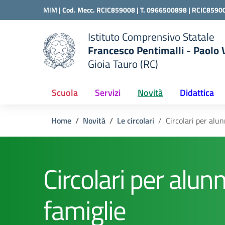
Vai ai contenuti
Vai al menu di navigazione
Vai al footer
MIM |
Cod. Mecc. RCIC859008 | T. 0966500898 |
RCIC8590
Istituto Comprensivo Statale
Francesco Pentimalli - Paolo
Gioia Tauro (RC)
della scuola
— Visita la pagina iniziale del
Scuola
Servizi
Novità
Didattica
Home
Novità
Le circolari
Circolari per alun
Circolari per alunn
famiglie