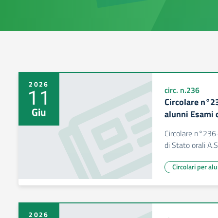
2026
11
circ. n.236
Circolare n°2
Giu
alunni Esami 
Circolare n°236
di Stato orali A
Circolari per al
2026