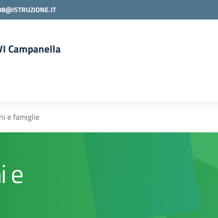
08@ISTRUZIONE.IT
 VI Campanella
la scuola
ni e famiglie
i e